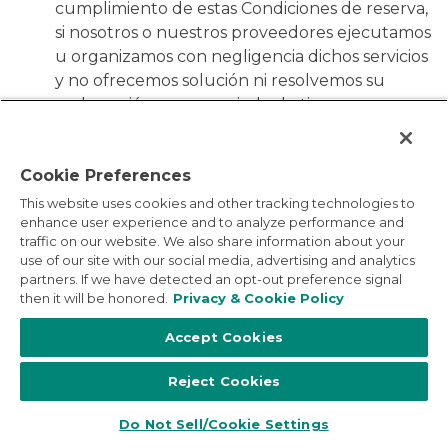
cumplimiento de estas Condiciones de reserva,
si nosotros o nuestros proveedores ejecutamos
u organizamos con negligencia dichos servicios
y no ofrecemos solución ni resolvemos su
reclamación en un periodo de tiempo
razonable, y esto afecta al disfrute de su
paquete vacacional, podría beneficiarse de
Cookie Preferences
una reducción del precio, una indemnización o
ambas.
Debe comunicarnos sin demora el
This website uses cookies and other tracking technologies to
enhance user experience and to analyze performance and
no cumplimiento o la incorrecta ejecución
traffic on our website. We also share information about your
de los servicios de viaje incluidos en este
use of our site with our social media, advertising and analytics
paquete.
La reducción del precio o la
partners. If we have detected an opt-out preference signal
indemnización se calcularán teniendo en
then it will be honored.
Privacy & Cookie Policy
cuenta todos los factores relevantes, tales
Accept Cookies
como, pero sin limitarse a: cumplimiento del
procedimiento de reclamación según lo
Reject Cookies
descrito en estas Condiciones de reserva y el
grado en el que nuestra negligencia o la de
Do Not Sell/Cookie Settings
nuestros empleados ha afectado al disfrute