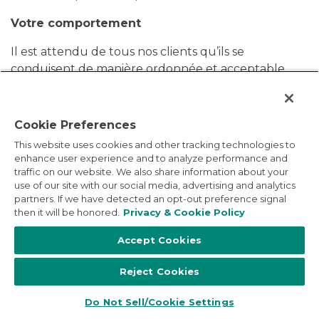
Votre comportement
Il est attendu de tous nos clients qu’ils se
conduisent de manière ordonnée et acceptable
sans jamais nuire à l’expérience des autres clients. Si,
selon nous ou selon l’opinion du responsable de
l’hôtel ou de toute autre personne en charge, votre
Cookie Preferences
comportement ou celui d’un membre de votre
This website uses cookies and other tracking technologies to
groupe est la source ou est susceptible d’être la
enhance user experience and to analyze performance and
source de désagréments, de risques ou de
traffic on our website. We also share information about your
use of our site with our social media, advertising and analytics
problèmes pour quelconque de nos clients ou
partners. If we have detected an opt-out preference signal
pour un tiers, ou encore de provoquer des
then it will be honored.
Privacy & Cookie Policy
dommages matériels, nous nous réservons le droit
de résilier immédiatement votre réservation dans
Accept Cookies
notre établissement. En cas résiliation, nous
Reject Cookies
n’aurons plus aucune responsabilité envers vous ou
votre groupe et vous ou votre groupe serez dans
Do Not Sell/Cookie Settings
l’obligation de quitter immédiatement votre